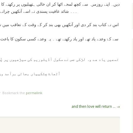
دیں۔ اپنے روزمرہ سے کچھ لمحے اٹھا کر ان خالی ہتھیلیوں پر رکھنے کا اس
۔۔۔ شائد عافیت پسندی نے اسے آنکھیں چرانے 
اس نے کتاب بند کر دی اور آنکھیں بھی بند کر کے وقت کے تعاقب میں
سے کۓ وعدے یاد تھے اور یاد رکھنے تھے ۔ یہ وعدے کسی سکون کا باعث ھ
تمھیں یاد ھے وہ لڑکی جس نے سکول آڈیٹوریم کی سیڑھیوں پر چُ
اُٹھاۓ چٹکییاں بجاتی برآمد وں
r
. Bookmark the
permalink
.
and then love will return …
→