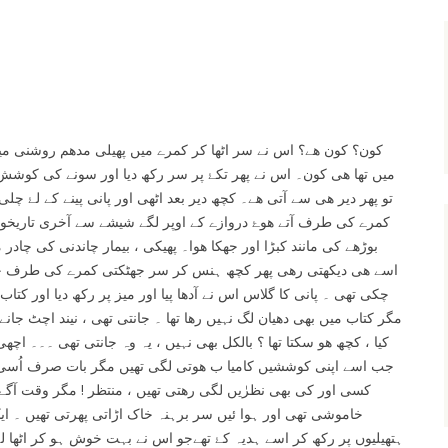
کون؟ کون ھے؟ اس نے سر اٹھا کر کمرے میں پھیلی مدھم روشنی 
میں تھا ھی کون۔ اس نے پھر تکۓ پر سر رکھ دیا اور سونے کی کوشش 
تو پھر دیر ھی سے آتی ھے۔ کچھ دیر بعد اٹھی اور پانی پینے کے لۓ چل
کمرے کی طرف آتے ھوۓ دروازے کے اوپر لگے شیشے سے آخری تاریخوں کا
بوڑھے کی مانند کبڑا اور جھکا ھوا۔ پھیکی ، بیمار چاندنی کی چادر
اسے ھی دیکھتی رھی پھر کچھ ہنس کر سر جھٹکتی کمرے کی طرف چل
چکی تھی ۔ پانی کا گلاس اس نے آدھا پیا اور میز پر رکھ دیا اور کتا
مگر کتاب میں بھی دھیان لگ نہیں رھا تھا ۔ جانتی تھی ، نیند اچٹ جا
کیا ، کچھ ھو سکتا تھا ؟ بالکل بھی نہیں ، یہ وہ جانتی تھی ۔۔۔ اچھ
جب اسے اپنی کوششیں کامیا ب ھوتی لگی تھیں مگر بات صرف اُسی 
!
کسی اور کی بھی نظرٰیں لگی رھتی تھیں ، منتظر
مگر وقت آگے 
خاموشی تھی اور ہوا ئیں سر برہنہ خاک اڑاتی پھرتی تھیں ۔ ا
ہتھیلیوں پر رکھ کر اسے ہدیہ کۓ تھےجو اس نے بہت خوش ہو کر اٹھا ل