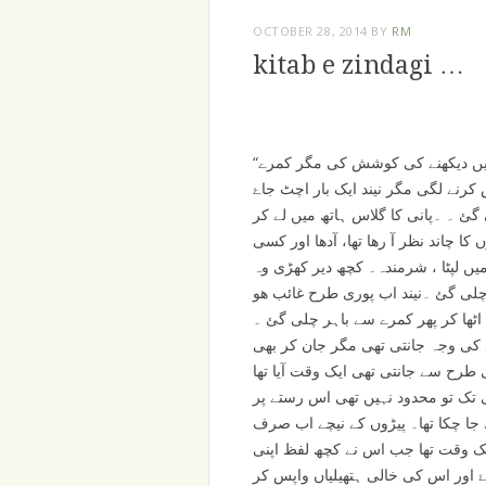
OCTOBER 28, 2014
BY
RM
kitab e zindagi …
“
میں دیکھنے کی کوشش کی مگر کمرے
کرنے لگی مگر نیند ایک بار اچٹ جاۓ
ی گئ ۔ ۔پانی کا گلاس ہاتھ میں لے کر
 چاند نظر آ رھا تھا، آدھا اور کسی
 میں لپٹا ، شرمندہ۔ کچھ دیر کھڑی وہ
ی گئ ۔نیند اب پوری طرح غائب ھو
ب اٹھا کر پھر کمرے سے باہر چلی گئ ۔
نے کی وجہ جانتی تھی مگر جان کر بھی
ی طرح سے جانتی تھی ایک وقت آیا تھا
تک تو محدود نہیں تھی اس رستے پر
جا چکا تھا۔ پیڑوں کے نیچے اب صرف
یک وقت تھا جب اس نے کچھ لفظ اپنی
ۓ اور اس کی خالی ہتھیلیاں واپس کر