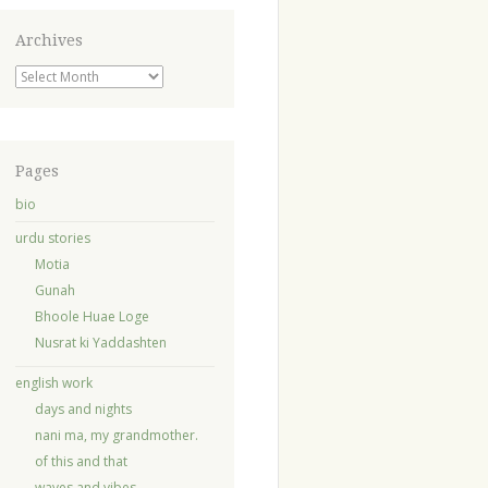
Archives
Archives
Pages
bio
urdu stories
Motia
Gunah
Bhoole Huae Loge
Nusrat ki Yaddashten
english work
days and nights
nani ma, my grandmother.
of this and that
waves and vibes