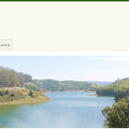
a
 work