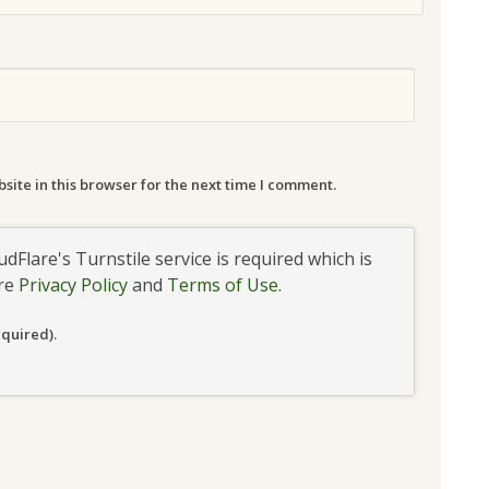
ite in this browser for the next time I comment.
udFlare's Turnstile service is required which is
are
Privacy Policy
and
Terms of Use
.
equired).