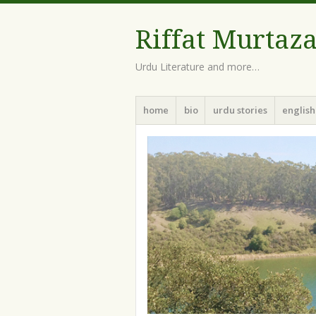
Riffat Murtaz
Urdu Literature and more…
Menu
Skip
home
bio
urdu stories
english
to
content