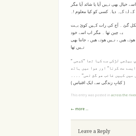
ے خیال بھی نہیں آیا یا شائد آیا مگر
!
کے لۓ کہہ دیا۔ کسی کو کیا معلوم
۔
 نکل گئ ۔ آج کی رات کہیں کوئ بہت
بے چین تھا ۔ مگر اب اسے خود
وتے ھیں ، نہیں ھوتے ھیں ، جاننا بھی
نہیں تھا
“
پ بیٹھی لڑکی سے کہا تھا “کبھی
ایسے مت کرنا” اور ھوا میں ہاتھ
 میں کہیں غائب ھو گئ تھی” ۔۔۔۔
(
)
کتابِ زندگی سے ایک اقتباس
This entry was posted in
across the rive
Post
←
more …
navigation
Leave a Reply